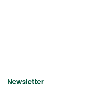
matériel, faites
confiance à Bolmont
Motoculture
Découvrir le service
Newsletter
Recevez nos dernières
promotions et nouveautés !