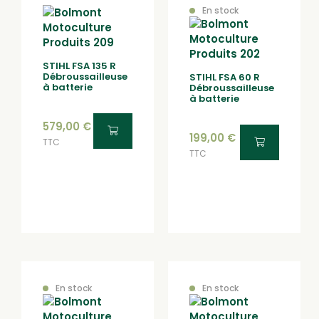
En stock
STIHL FSA 135 R
Débroussailleuse
STIHL FSA 60 R
à batterie
Débroussailleuse
à batterie
579,00
€
199,00
€
TTC
TTC
En stock
En stock