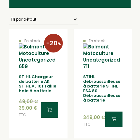
En stock
En stock
-20
%
STIHL Chargeur
STIHL
de batterie AK
débroussailleuse
STIHL AL 101 Taille
à batterie STIHL
haie à batterie
FSA 80
Débroussailleuse
à batterie
49,00
€
39,00
€
TTC
349,00
€
TTC