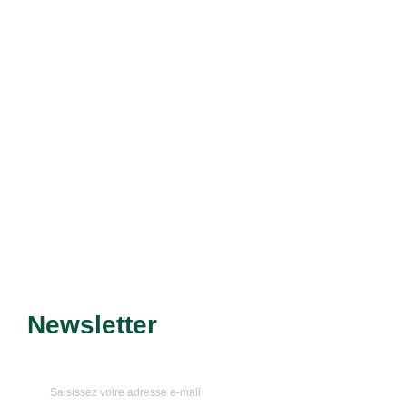
Pour l’entretien de votre
matériel, faites confiance à
Bolmont Motoculture
Découvrir le service
Newsletter
Recevez nos dernières
promotions et nouveautés !