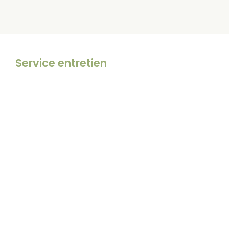
Service entretien
Pour l’entretien de votre
matériel, faites
confiance à Bolmont
Motoculture
Découvrir le service