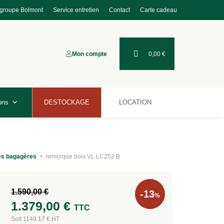
 groupe Bolmont
Service entretien
Contact
Carte cadeau
Mon compte
0,00
€
ons
DESTOCKAGE
LOCATION
s bagagères
>
remorque bois VL LC252 B
1.590,00
€
-13
%
1.379,00
€
TTC
Soit 1149.17 € HT