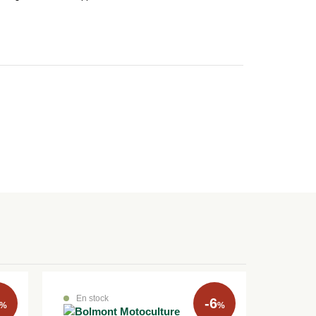
En stock
-6
%
%