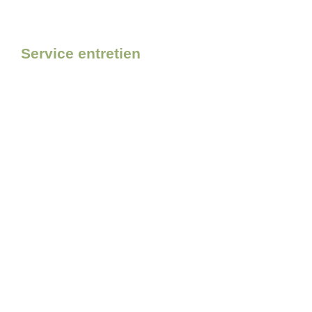
Service entretien
Pour l’entretien de votre matér
confiance à Bolmont Motocul
Découvrir le service