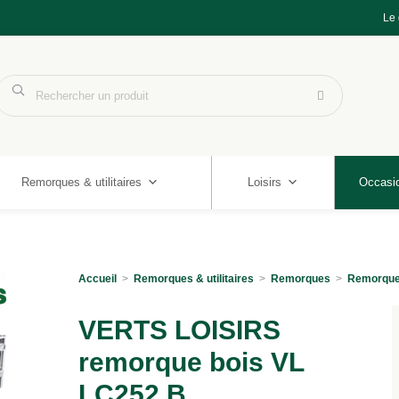
Le
Remorques & utilitaires
Loisirs
Occasi
Accueil
>
Remorques & utilitaires
>
Remorques
>
Remorque
VERTS LOISIRS
remorque bois VL
LC252 B