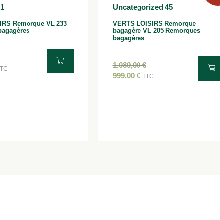
IRS Remorque VL 233
VERTS LOISIRS Remorque
bagagères
bagagère VL 205 Remorques
bagagères
1.089,00
€
TTC
999,00
€
TTC