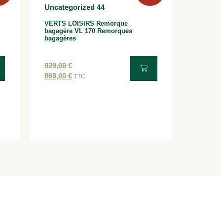
VERTS LOISIRS Remorque
bagagère VL 170 Remorques
bagagères
929,00
€
869,00
€
TTC