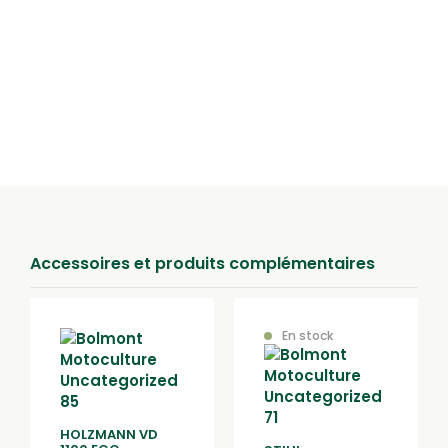
Modes de livraison
Retrait en magasin
Retirez votre achat directement dans un de nos magasins
à Lure, Epinal ou au Val d’Ajol.
Accessoires et produits complémentaires
En stock
HOLZMANN VD