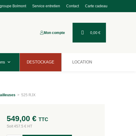
 groupe Bolmont
Service entretien
Contact
Carte cadeau
Mon compte
0,00
€
ons
DESTOCKAGE
LOCATION
ailleuses
>
525 RJX
549,00
€
TTC
Soit 457.5 € HT