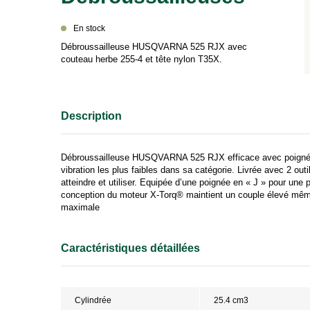
En stock
Débroussailleuse HUSQVARNA 525 RJX avec
couteau herbe 255-4 et tête nylon T35X.
Débroussailleuse HUSQVARNA 525 RJX efficace avec poignée
vibration les plus faibles dans sa catégorie. Livrée avec 2 out
atteindre et utiliser. Equipée d’une poignée en « J » pour une 
conception du moteur X-Torq® maintient un couple élevé même 
maximale
Caractéristiques détaillées
Cylindrée
25.4 cm3