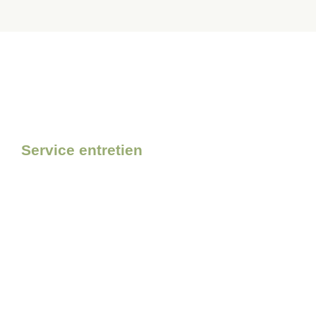
Service entretien
Pour l’entretien de votre matér
confiance à Bolmont Motocul
Découvrir le service