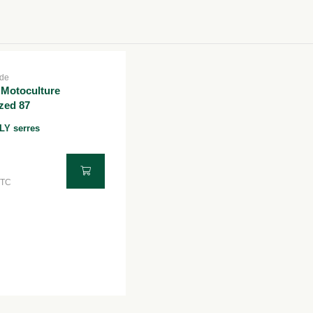
de
LY serres
TTC