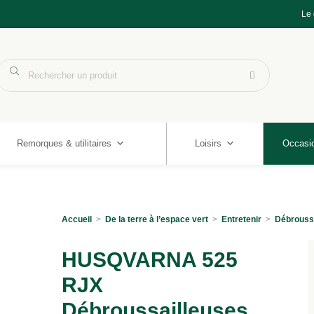
Le
Remorques & utilitaires
Loisirs
Occasi
Accueil
>
De la terre à l’espace vert
>
Entretenir
>
Débrouss
HUSQVARNA 525
RJX
Débroussailleuses