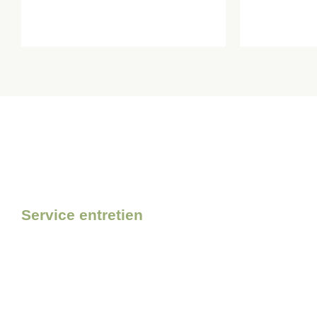
Service entretien
Pour l’entretien de votre matér
confiance à Bolmont Motocul