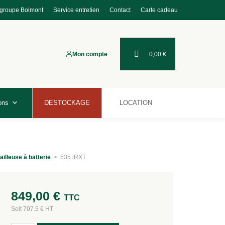
 groupe Bolmont
Service entretien
Contact
Carte cadeau
Mon compte
0,00
€
ons
DESTOCKAGE
LOCATION
illeuse à batterie
>
535 iRXT
849,00
€
TTC
Soit 707.5 € HT