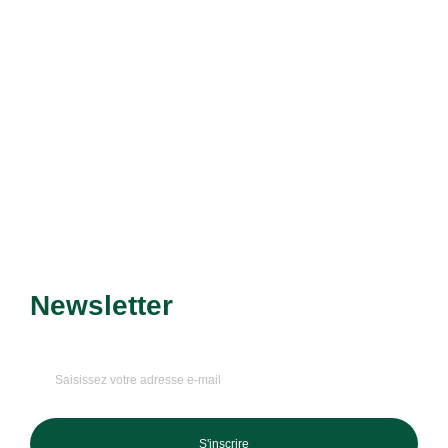
Découvrir le service
Newsletter
Recevez nos dernières
promotions et nouveautés !
S'inscrire