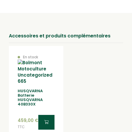
à Lure, Epinal ou au Val d’Ajol.
Accessoires et produits complémentaires
En stock
HUSQVARNA
Batterie
HUSQVARNA
40B330X
459,00
€
TTC