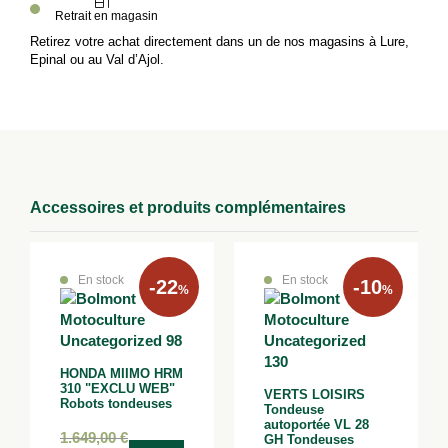
Retrait en magasin
Retirez votre achat directement dans un de nos magasins à Lure,
Epinal ou au Val d’Ajol.
Accessoires et produits complémentaires
En stock
En stock
-22
-10
%
%
HONDA MIIMO HRM
310 "EXCLU WEB"
VERTS LOISIRS
Robots tondeuses
Tondeuse
autoportée VL 28
1.649,00
€
GH Tondeuses