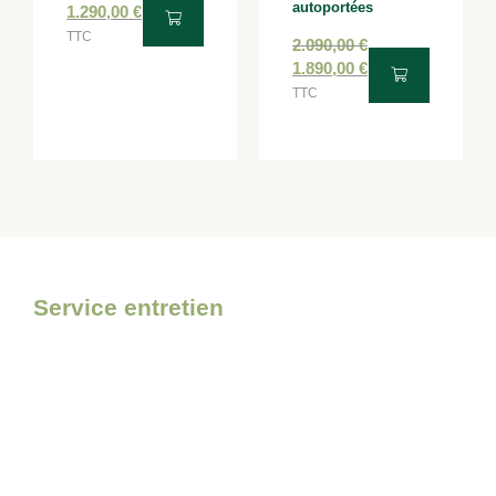
autoportées
1.290,00
€
TTC
2.090,00
€
1.890,00
€
TTC
Service entretien
Pour l’entretien de votre
matériel, faites confiance à
Bolmont Motoculture