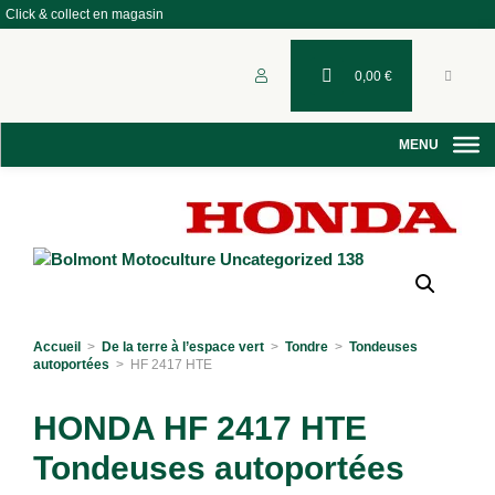
Click & collect en magasin
0,00
€
Accueil
>
De la terre à l’espace vert
>
Tondre
>
Tondeuses
autoportées
>
HF 2417 HTE
HONDA HF 2417 HTE
Tondeuses autoportées