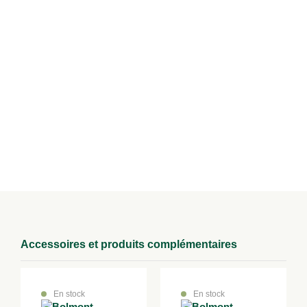
Support supplémentaire à monter sur chariot
Table à tenonner
Guide de travail à l’arbre
Mortaiseuse
Modes de livraison
Retrait en magasin
Retirez votre achat directement dans un de nos magasins à Lure,
Epinal ou au Val d’Ajol.
Accessoires et produits complémentaires
En stock
En stock