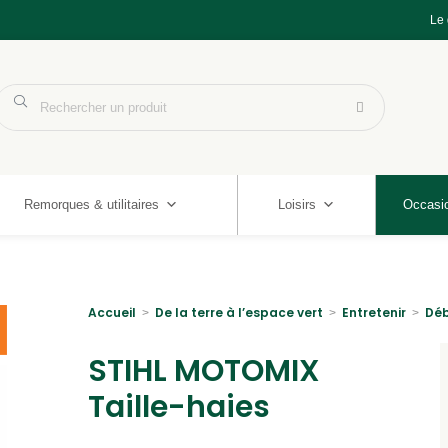
Le
Remorques & utilitaires
Loisirs
Occasi
Accueil
De la terre à l’espace vert
Entretenir
Déb
>
>
>
STIHL MOTOMIX
Taille-haies