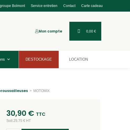
 groupe Bolmont
Service entretien
Contact
Carte cadeau
Mon compte
0,00
€
ons
DESTOCKAGE
LOCATION
roussailleuses
>
MOTOMIX
30,90
€
TTC
Soit 25.75 € HT