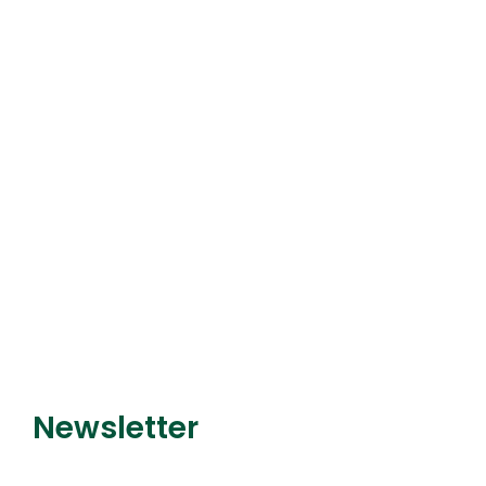
Pour l’entretien de votre ma
faites confiance à Bolmont
Motoculture
Découvrir le service
Newsletter
Recevez nos dernières
promotions et nouveautés !