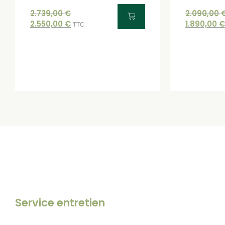
2.739,00
€
2.090,00
2.550,00
€
1.890,00
€
TTC
Service entretien