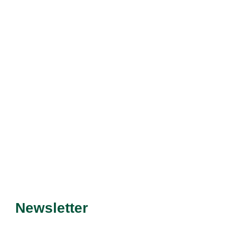
Découvrir le service
Newsletter
Recevez nos dernières
promotions et nouveautés !