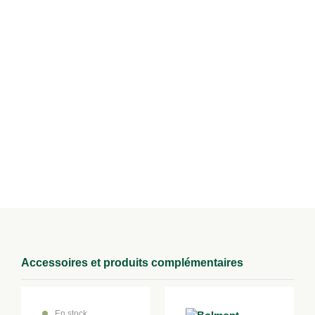
Longueur
2.98 m²
Modes de livraison
Retrait en magasin
Retirez votre achat directement dans un de nos magasins à Lure,
Epinal ou au Val d’Ajol.
Accessoires et produits complémentaires
En stock