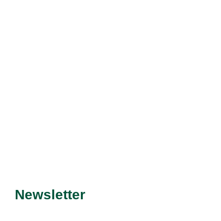
Découvrir le service
Newsletter
Recevez nos dernières
promotions et nouveautés !