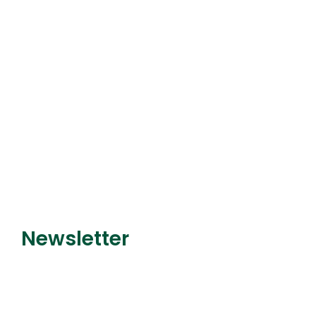
Découvrir le service
Newsletter
Recevez nos dernières
promotions et nouveautés !