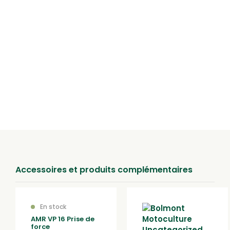
par courroie
Modes de livraison
Retrait en magasin
Retirez votre achat directement dans un de nos magasins à Lure,
Epinal ou au Val d’Ajol.
Accessoires et produits complémentaires
En stock
AMR VP 16 Prise de
force