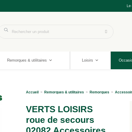
Le
Remorques & utilitaires
Loisirs
Occasi
Accueil
>
Remorques & utilitaires
>
Remorques
>
Accessoi
VERTS LOISIRS
roue de secours
02082 Accessoires