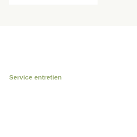
Service entretien
Pour l’entretien de votre matér
confiance à Bolmont Motocul
Découvrir le service