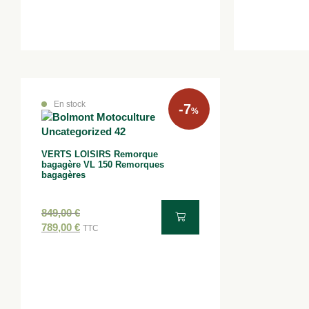
En stock
-7
%
VERTS LOISIRS Remorque
bagagère VL 150 Remorques
bagagères
849,00
€
789,00
€
TTC