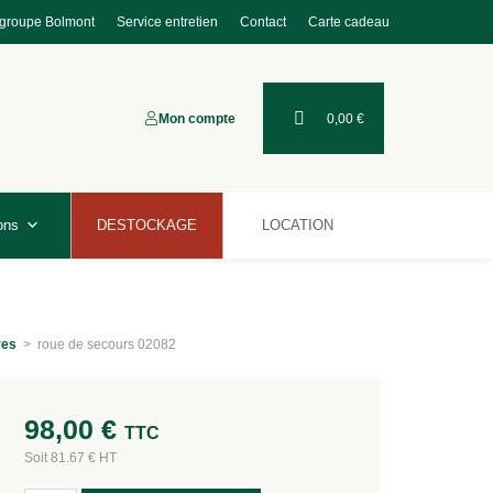
 groupe Bolmont
Service entretien
Contact
Carte cadeau
Mon compte
0,00
€
ons
DESTOCKAGE
LOCATION
res
>
roue de secours 02082
98,00
€
TTC
Soit 81.67 € HT