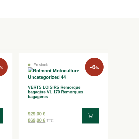
En stock
-6
%
%
VERTS LOISIRS Remorque
bagagère VL 170 Remorques
bagagères
929,00
€
869,00
€
TTC