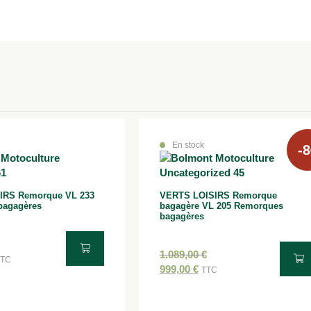
En stock
-8
IRS Remorque VL 233
VERTS LOISIRS Remorque
bagagères
bagagère VL 205 Remorques
bagagères
1.089,00
€
TTC
999,00
€
TTC