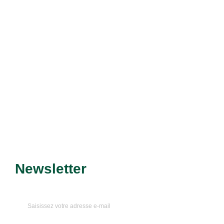
Découvrir le service
Newsletter
Recevez nos dernières
promotions et nouveautés !