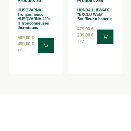
HUSQVARNA
HONDA HHB36AX
Tronçonneuse
"EXCLU WEB"
HUSQVARNA 440e
Souffleur à batterie
II Tronçonneuses
thermiques
479,00
€
239,00
€
599,00
€
TTC
499,00
€
TTC