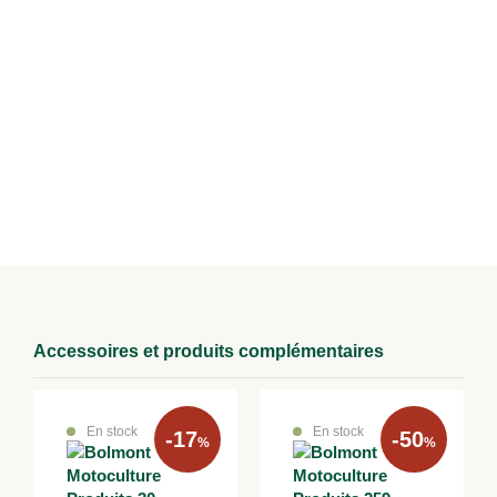
92 kg
Modes de livraison
Retrait en magasin
Retirez votre achat directement dans un de nos magasins à Lure,
Epinal ou au Val d’Ajol.
Accessoires et produits complémentaires
En stock
En stock
-17
-50
%
%