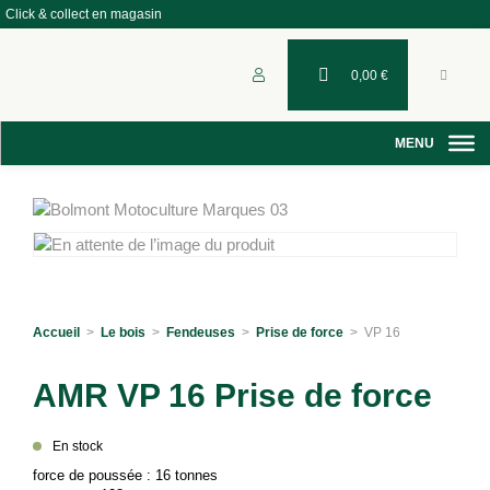
Click & collect en magasin
0,00
€
Accueil
>
Le bois
>
Fendeuses
>
Prise de force
>
VP 16
AMR VP 16 Prise de force
En stock
force de poussée : 16 tonnes