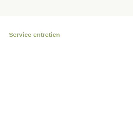
Service entretien
Pour l’entretien de votre
matériel, faites confiance à
Bolmont Motoculture
Découvrir le service