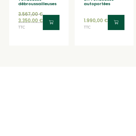
débroussailleuses
autoportées
3.567,00
€
3.350,00
€
1.990,00
€
TTC
TTC