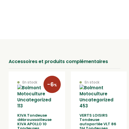
Retrait en magasin
Retirez votre achat directement dans un de nos magasins à Lure,
Epinal ou au Val d’Ajol.
Accessoires et produits complémentaires
En stock
En stock
-6
%
KIVA Tondeuse
VERTS LOISIRS
débroussailleuse
Tondeuse
KIVA APOLLO 10
autoportée VLT 86
Tondeuses
SH Tondeuses